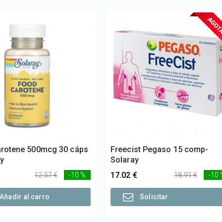
arotene 500mcg 30 cáps
Freecist Pegaso 15 comp-
ay
Solaray
17.02 €
12.57 €
-10 %
18.91 €
-10
Añadir al carro
Solicitar