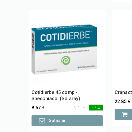
Cotidierbe 45 comp -
Cranact
Specchiasol (Solaray)
22.85 €
8.57 €
9.41 €
-9 %
Solicitar