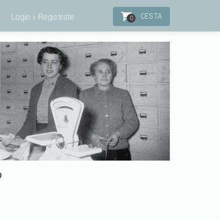
Login
Registrate
CESTA
0
O