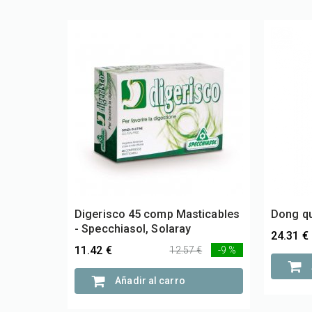
Digerisco 45 comp Masticables
Dong qu
- Specchiasol, Solaray
24.31 €
11.42 €
12.57 €
-9 %
Añadir al carro