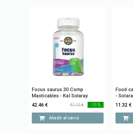
Focus saurus 30 Comp
Food c
Masticables - Kal Solaray
- Solar
42.46 €
11.32 €
47.17 €
-10 %
Añadir al carro