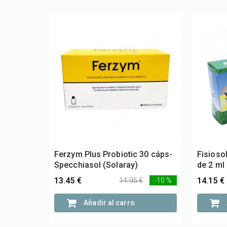
Ferzym Plus Probiotic 30 cáps-
Fisioso
Specchiasol (Solaray)
de 2 ml
13.45 €
14.15 €
14.95 €
-10 %
Añadir al carro