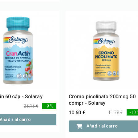
in 60 cáp - Solaray
Cromo picolinato 200mcg 50
compr - Solaray
25.15 €
-9 %
10.60 €
11.78 €
-10
Añadir al carro
Añadir al carro