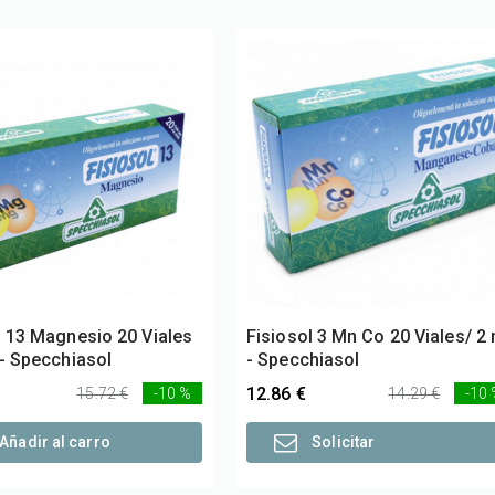
l 13 Magnesio 20 Viales
Fisiosol 3 Mn Co 20 Viales/ 2 
 - Specchiasol
- Specchiasol
12.86 €
15.72 €
-10 %
14.29 €
-10
Añadir al carro
Solicitar