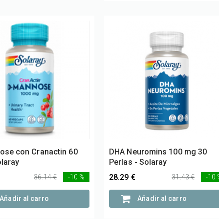
se con Cranactin 60
DHA Neuromins 100 mg 30
olaray
Perlas - Solaray
28.29 €
36.14 €
-10 %
31.43 €
-10
Añadir al carro
Añadir al carro