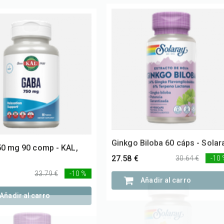
0 mg 90 comp - KAL,
Ginkgo Biloba 60 cáps - Solar
27.58 €
30.64 €
-10
33.79 €
-10 %
Añadir al carro
Añadir al carro