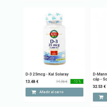
D-3 25mcg - Kal Solaray
D-Manno
cáp - S
13.48 €
14.96 €
-10 %
32.53 €
Añadir al carro