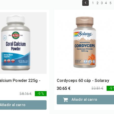
1
2
3
4
5
alcium Powder 225g -
Cordyceps 60 cáp - Solaray
30.65 €
33.81 €
-9
58.16 €
-9 %
Añadir al carro
Añadir al carro