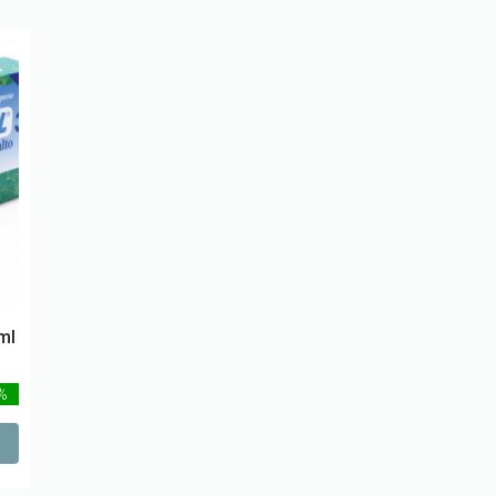
ml
 %