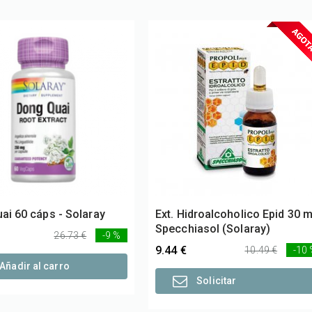
ai 60 cáps - Solaray
Ext. Hidroalcoholico Epid 30 m
Specchiasol (Solaray)
26.73 €
-9 %
9.44 €
10.49 €
-10
Añadir al carro
Solicitar