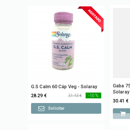
G.S Calm 60 Cáp Veg - Solaray
Gaba 75
Solaray
28.29 €
31.43 €
-10 %
30.41 €
Solicitar