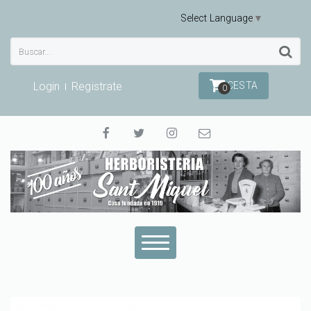
Select Language
▼
Login
Registrate
CESTA
0