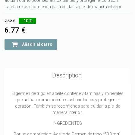
actúan como potentes antioxidantes y protegen el corazón.
También se recomienda para cuidar la piel de manera interior.
-10 %
7.52 €
6.77 €
Añadir al carro
Description
El germen de trigo en aceite contiene vitaminas y minerales
que actúan como potentes antioxidantes y protegen el
corazón. También se recomienda para cuidar la piel de
manera interior.
INGREDIENTES
Por un comprimido: Aceite de Germen de trigo (500 mg).