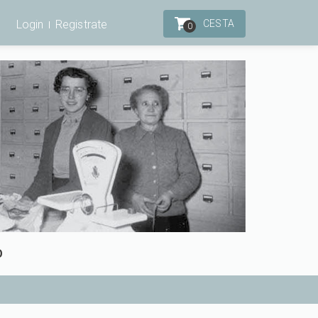
Login
Registrate
CESTA
0
O