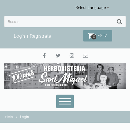
Select Language
▼
Login
Registrate
CESTA
0
Inicio
Login