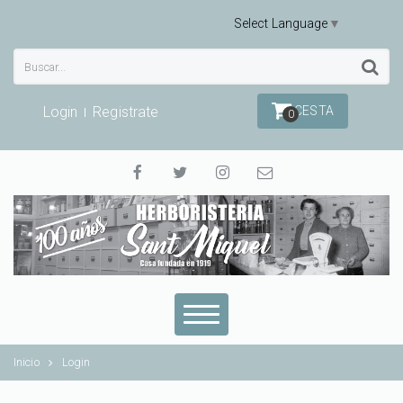
Select Language
▼
Login
Registrate
CESTA
0
Inicio
Login