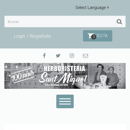
Select Language
▼
Login
Registrate
CESTA
0