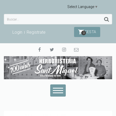
Select Language
▼
Login
Registrate
CESTA
0