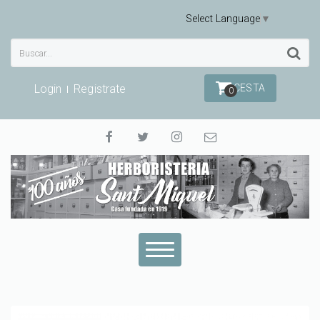
Select Language
▼
Login
Registrate
CESTA
0