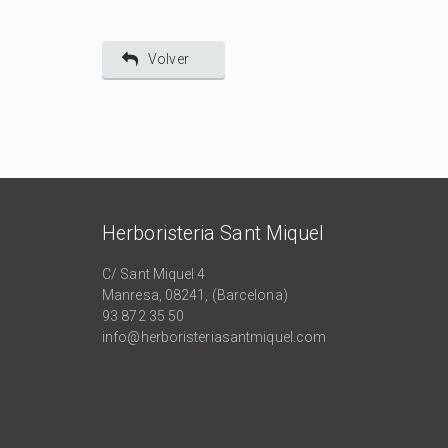
Volver
Herboristeria Sant Miquel
C/ Sant Miquel 4
Manresa, 08241, (Barcelona)
93 872 35 50
info@herboristeriasantmiquel.com