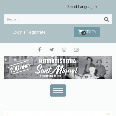
Select Language
▼
Login
Registrate
CESTA
0