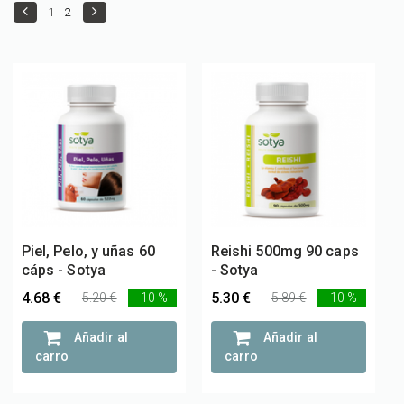
1
2
Piel, Pelo, y uñas 60
Reishi 500mg 90 caps
cáps - Sotya
- Sotya
4.68 €
5.30 €
5.20 €
-10 %
5.89 €
-10 %
Añadir al
Añadir al
carro
carro