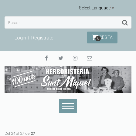
Select Language
▼
Login
Registrate
CESTA
0
Del 24 al 27 de
27