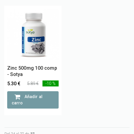
Zinc 500mg 100 comp
- Sotya
5.30 €
5.89 €
-10 %
Añadir al
carro
Del 24 al 27 de
27