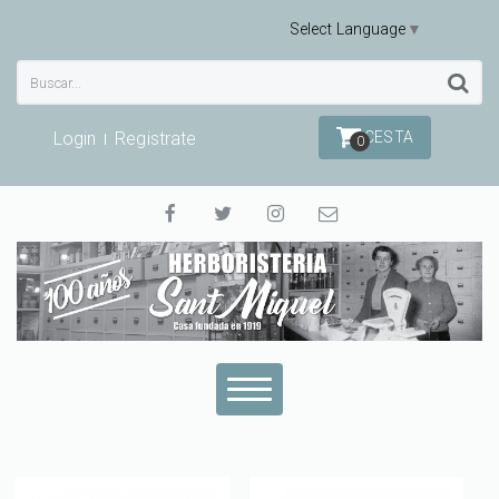
Select Language
▼
Login
Registrate
CESTA
0