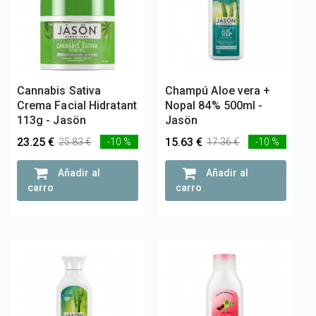
Cannabis Sativa
Champú Aloe vera +
Crema Facial Hidratant
Nopal 84% 500ml -
113g - Jasön
Jasön
23.25 €
15.63 €
25.83 €
-10 %
17.36 €
-10 %
Añadir al
Añadir al
carro
carro