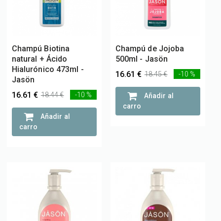
Champú Biotina
Champú de Jojoba
natural + Ácido
500ml - Jasön
Hialurónico 473ml -
16.61 €
18.45 €
-10 %
Jasön
16.61 €
18.44 €
-10 %
Añadir al
carro
Añadir al
carro