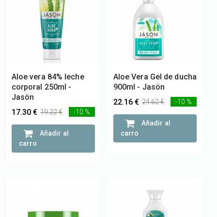
Aloe vera 84% leche
Aloe Vera Gel de ducha
corporal 250ml -
900ml - Jasön
Jasön
22.16 €
24.62 €
-10 %
17.30 €
19.22 €
-10 %
Añadir al
Añadir al
carro
carro