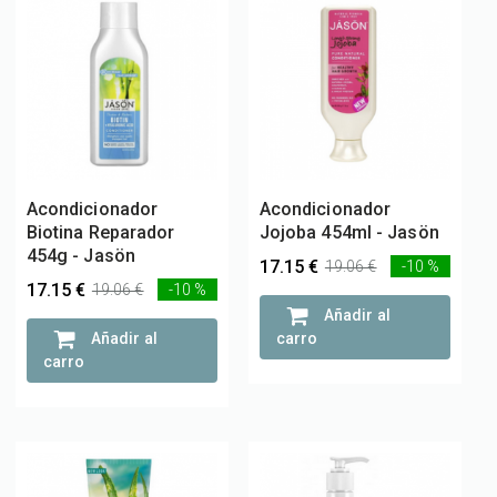
Acondicionador
Acondicionador
Biotina Reparador
Jojoba 454ml - Jasön
454g - Jasön
17.15 €
19.06 €
-10 %
17.15 €
19.06 €
-10 %
Añadir al
Añadir al
carro
carro