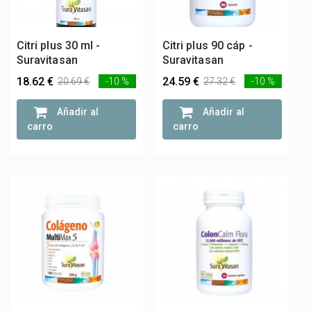
Citri plus 30 ml -
Citri plus 90 cáp -
Suravitasan
Suravitasan
18.62 €
24.59 €
20.69 €
-10 %
27.32 €
-10 %
Añadir al
Añadir al
carro
carro