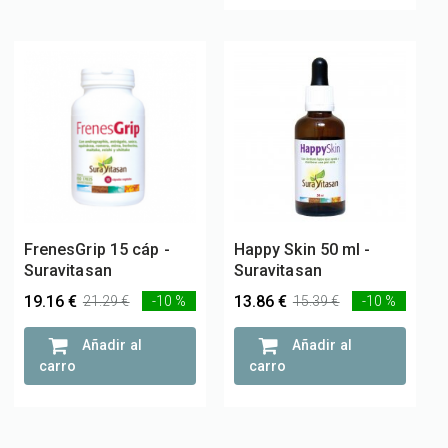
FrenesGrip 15 cáp -
Happy Skin 50 ml -
Suravitasan
Suravitasan
19.16 €
13.86 €
21.29 €
-10 %
15.39 €
-10 %
Añadir al
Añadir al
carro
carro