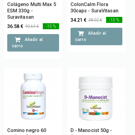
Colágeno Multi Max 5
ColonCalm Flora
ESM 330g -
30caps - SuraVitasan
Suravitasan
34.21 €
38.02 €
-10 %
36.58 €
40.64 €
-10 %
Añadir al
Añadir al
carro
carro
Comino negro 60
D - Manocist 50g -