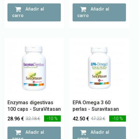
Añadir al
Añadir al
carro
carro
Enzymas digestivas
EPA Omega 3 60
100 caps - SuraVitasan
perlas - Suravitasan
28.96 €
42.50 €
32.18 €
-10 %
47.22 €
-10 %
Añadir al
Añadir al
carro
carro