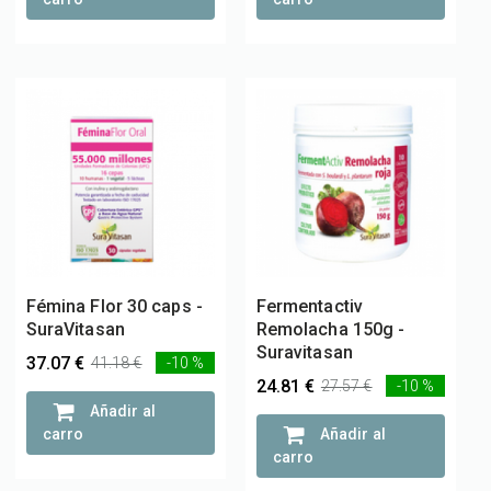
Fémina Flor 30 caps -
Fermentactiv
SuraVitasan
Remolacha 150g -
Suravitasan
37.07 €
41.18 €
-10 %
24.81 €
27.57 €
-10 %
Añadir al
carro
Añadir al
carro