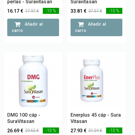
perlas - Suravitasan
Suravitasan
16.17 €
33.81 €
17.97 €
-10 %
37.57 €
-10 %
Añadir al
Añadir al
carro
carro
DMG 100 cáp -
Enerplus 45 cáp - Sura
SuraVitasan
Vitasan
26.69 €
27.93 €
29.65 €
-10 %
31.04 €
-10 %