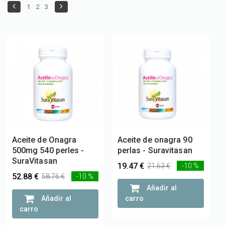
1
2
3
Aceite de Onagra
Aceite de onagra 90
500mg 540 perles -
perlas - Suravitasan
SuraVitasan
19.47 €
21.63 €
-10 %
52.88 €
58.76 €
-10 %
Añadir al
Añadir al
carro
carro