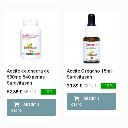
Aceite de onagra de
Aceite Orégano 15ml -
500mg 540 perlas -
Suravitasan
Suravitasan
20.89 €
23.22 €
-10 %
52.88 €
58.76 €
-10 %
Añadir al
Añadir al
carro
carro