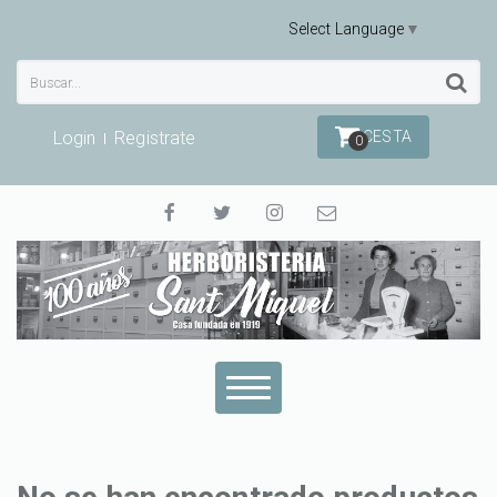
Select Language
▼
Login
Registrate
CESTA
0