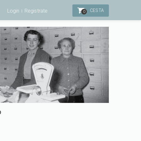
Login
Registrate
CESTA
0
O