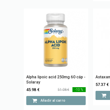
Alpha lipoic acid 250mg 60 cáp -
Astaxan
Solaray
57.37 €
45.98 €
51.08 €
-10 %
Añadir al carro