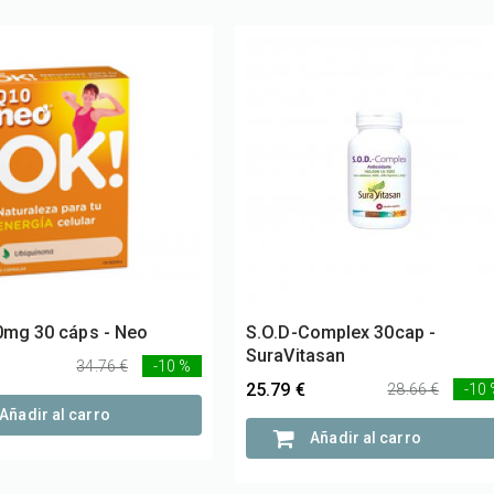
mg 30 cáps - Neo
S.O.D-Complex 30cap -
SuraVitasan
34.76 €
-10 %
25.79 €
28.66 €
-10
Añadir al carro
Añadir al carro