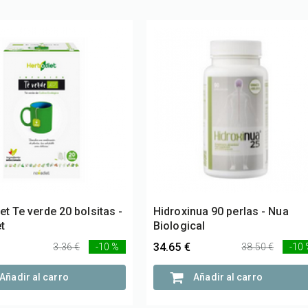
et Te verde 20 bolsitas -
Hidroxinua 90 perlas - Nua
t
Biological
34.65 €
3.36 €
-10 %
38.50 €
-10
Añadir al carro
Añadir al carro