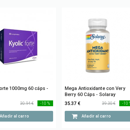
forte 1000mg 60 cáps -
Mega Antioxidante con Very
Berry 60 Cáps - Solaray
35.37 €
30.94 €
-10 %
39.30 €
-10
Añadir al carro
Añadir al carro