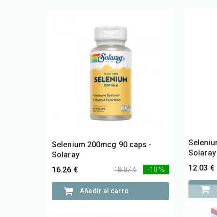
Selenium 200mcg 90 caps -
Seleniu
Solaray
Solaray
16.26 €
12.03 €
18.07 €
-10 %
Añadir al carro