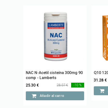
NAC N-Acetil cisteína 300mg 90
Q10 120
comp - Lamberts
31.28 €
25.30 €
28.07 €
-10 %
Añadir al carro