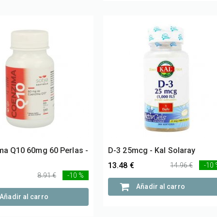
a Q10 60mg 60 Perlas -
D-3 25mcg - Kal Solaray
13.48 €
14.96 €
-10
8.91 €
-10 %
Añadir al carro
Añadir al carro