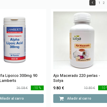
1
2
lfa Lipoico 300mg 90
Ajo Macerado 220 perlas -
 Lamberts
Sotya
9.80 €
36.58 €
-10 %
10.89 €
-10
Añadir al carro
Añadir al carro