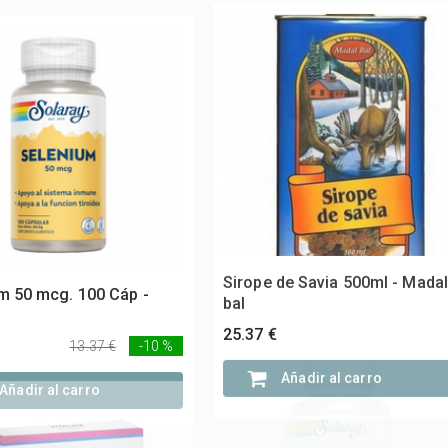
m 50 mcg. 100 Cáp -
Sirope de Savia 500ml - Madal
bal
25.37 €
13.37 €
-10 %
Añadir al carro
Añadir al carro