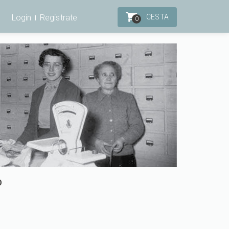
Login
Registrate
CESTA
0
O