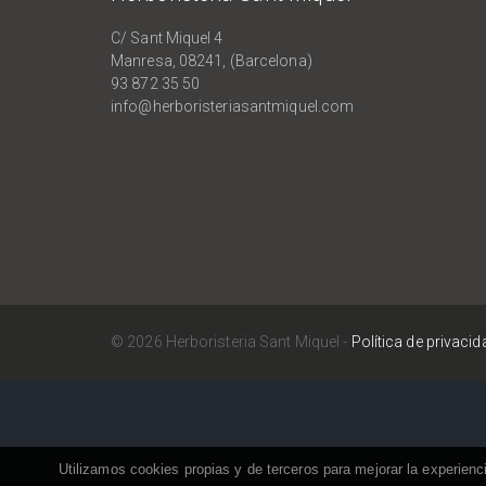
C/ Sant Miquel 4
Manresa, 08241, (Barcelona)
93 872 35 50
info@herboristeriasantmiquel.com
© 2026 Herboristeria Sant Miquel -
Política de privacid
Utilizamos cookies propias y de terceros para mejorar la experie