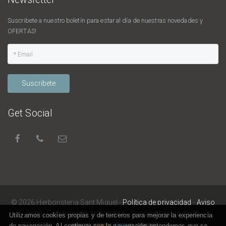
Suscribete a nuestro boletín para estar al día de nuestras novedades y
OFERTAS!
Suscribete
Get Social
© 2026 Herboristeria Sant Miquel -
Política de privacidad
-
Aviso
legal
-
Condiciones de compra
-
Condiciones de envio
Utilizamos cookies propias y de terceros para mejorar la experiencia
de navegación. Al continuar con la navegación entendemos que se