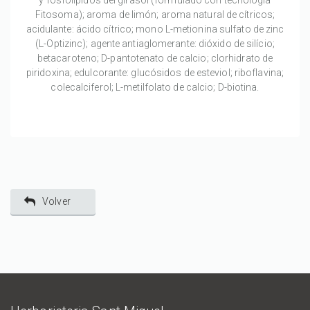
y fosfolípidos del girasol (formulado con tecnología
Fitosoma); aroma de limón; aroma natural de cítricos;
acidulante: ácido cítrico; mono L-metionina sulfato de zinc
(L-Optizinc); agente antiaglomerante: dióxido de silício;
betacaroteno; D-pantotenato de calcio; clorhidrato de
piridoxina; edulcorante: glucósidos de esteviol; riboflavina;
colecalciferol; L-metilfolato de calcio; D-biotina.
Volver