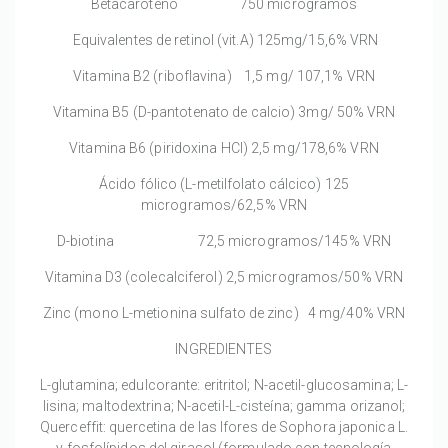
Betacaroteno 750 microgramos
Equivalentes de retinol (vit.A) 125mg/15,6% VRN
Vitamina B2 (riboflavina) 1,5 mg/ 107,1% VRN
Vitamina B5 (D-pantotenato de calcio) 3mg/ 50% VRN
Vitamina B6 (piridoxina HCl) 2,5 mg/178,6% VRN
Ácido fólico (L-metilfolato cálcico) 125
microgramos/62,5% VRN
D-biotina 72,5 microgramos/145% VRN
Vitamina D3 (colecalciferol) 2,5 microgramos/50% VRN
Zinc (mono L-metionina sulfato de zinc) 4 mg/40% VRN
INGREDIENTES
L-glutamina; edulcorante: eritritol; N-acetil-glucosamina; L-
lisina; maltodextrina; N-acetil-L-cisteína; gamma orizanol;
Querceffit: quercetina de las lfores de Sophora japonica L.