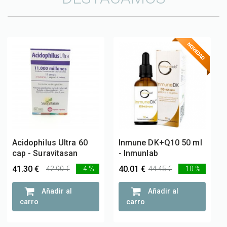
Acidophilus Ultra 60
Inmune DK+Q10 50 ml
cap - Suravitasan
- Inmunlab
41.30 €
40.01 €
42.90 €
-4 %
44.45 €
-10 %
Añadir al
Añadir al
carro
carro