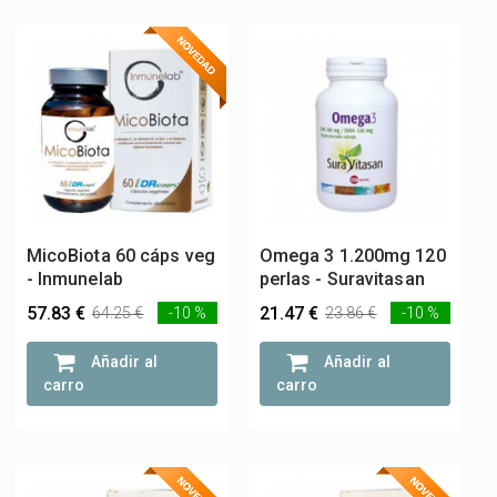
MicoBiota 60 cáps veg
Omega 3 1.200mg 120
- Inmunelab
perlas - Suravitasan
57.83 €
21.47 €
64.25 €
-10 %
23.86 €
-10 %
Añadir al
Añadir al
carro
carro