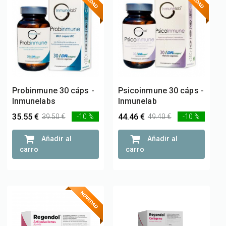
Probinmune 30 cáps -
Psicoinmune 30 cáps -
Inmunelabs
Inmunelab
35.55 €
44.46 €
39.50 €
-10 %
49.40 €
-10 %
Añadir al
Añadir al
carro
carro