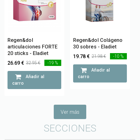
Regen&dol
Regen&dol Colágeno
articulaciones FORTE
30 sobres - Eladiet
20 sticks - Eladiet
19.78 €
21.98 €
-10 %
26.69 €
32.95 €
-19 %
Añadir al
Añadir al
carro
carro
Ver más
SECCIONES