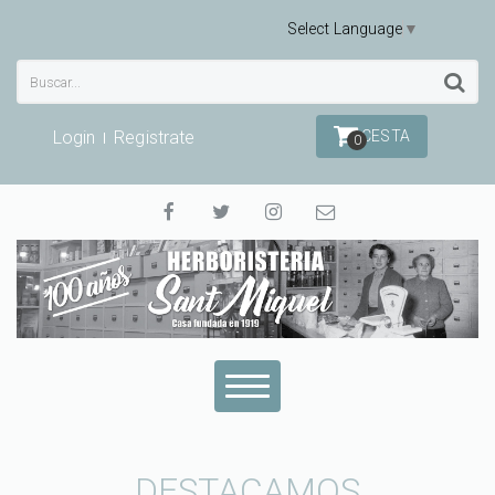
Select Language
▼
Login
Registrate
CESTA
0
DESTACAMOS