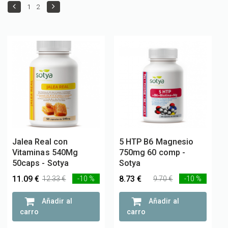
1
2
Jalea Real con
5 HTP B6 Magnesio
Vitaminas 540Mg
750mg 60 comp -
50caps - Sotya
Sotya
11.09 €
8.73 €
12.33 €
-10 %
9.70 €
-10 %
Añadir al
Añadir al
carro
carro