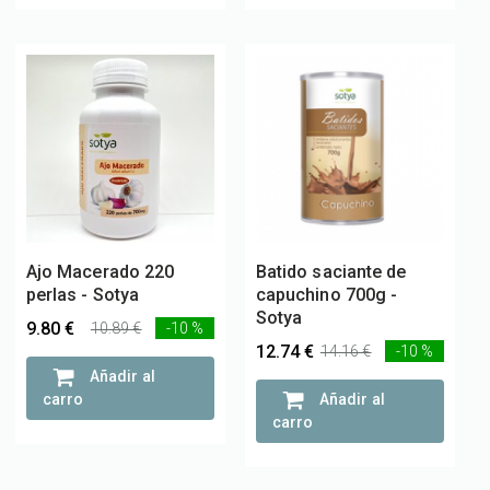
Ajo Macerado 220
Batido saciante de
perlas - Sotya
capuchino 700g -
Sotya
9.80 €
10.89 €
-10 %
12.74 €
14.16 €
-10 %
Añadir al
carro
Añadir al
carro