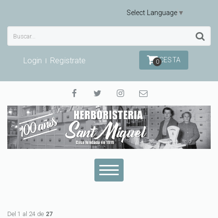
Select Language
▼
Login
Registrate
CESTA
0
Del 1 al 24 de
27