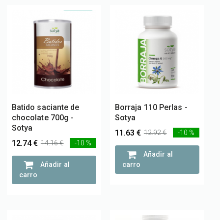
Batido saciante de
Borraja 110 Perlas -
chocolate 700g -
Sotya
Sotya
11.63 €
12.92 €
-10 %
12.74 €
14.16 €
-10 %
Añadir al
Añadir al
carro
carro