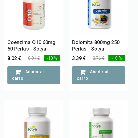
Coenzima Q10 60mg
Dolomita 800mg 250
60 Perlas - Sotya
Perlas - Sotya
8.02 €
3.39 €
8.91 €
-10 %
3.76 €
-10 %
Añadir al
Añadir al
carro
carro