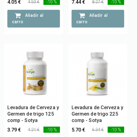
4.05 €
7.44 €
4.50 €
-10 %
8.27 €
-10 %
Añadir al
Añadir al
carro
carro
Levadura de Cerveza y
Levadura de Cerveza y
Germen de trigo 125
Germen de trigo 225
comp - Sotya
comp - Sotya
3.79 €
5.70 €
4.21 €
-10 %
6.34 €
-10 %