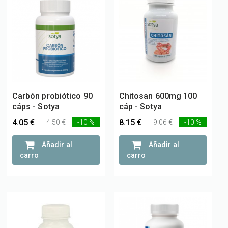
Carbón probiótico 90
Chitosan 600mg 100
cáps - Sotya
cáp - Sotya
4.05 €
8.15 €
4.50 €
-10 %
9.06 €
-10 %
Añadir al
Añadir al
carro
carro