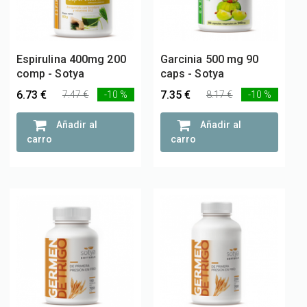
Espirulina 400mg 200
Garcinia 500 mg 90
comp - Sotya
caps - Sotya
6.73 €
7.35 €
7.47 €
-10 %
8.17 €
-10 %
Añadir al
Añadir al
carro
carro