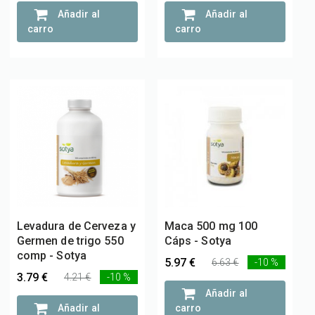
Añadir al
Añadir al
carro
carro
Levadura de Cerveza y
Maca 500 mg 100
Germen de trigo 550
Cáps - Sotya
comp - Sotya
5.97 €
6.63 €
-10 %
3.79 €
4.21 €
-10 %
Añadir al
Añadir al
carro