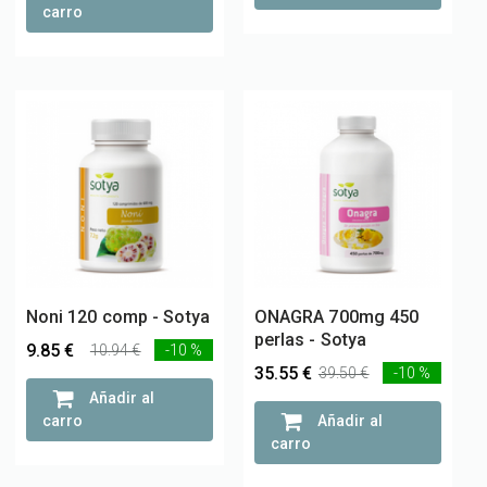
carro
Noni 120 comp - Sotya
ONAGRA 700mg 450
perlas - Sotya
9.85 €
10.94 €
-10 %
35.55 €
39.50 €
-10 %
Añadir al
carro
Añadir al
carro