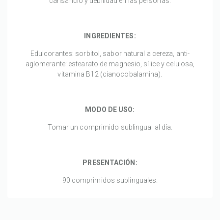
cansancio y debilidad en las personas.
INGREDIENTES:
Edulcorantes: sorbitol, sabor natural a cereza, anti-
aglomerante: estearato de magnesio, sílice y celulosa,
vitamina B12 (cianocobalamina).
MODO DE USO:
Tomar un comprimido sublingual al día.
PRESENTACIÓN:
90 comprimidos sublinguales.