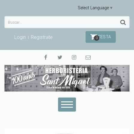
Select Language
▼
Login
Registrate
CESTA
0